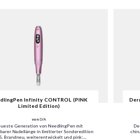
dlingPen Infinity CONTROL (PINK
Der
Limited Edition)
von
D/A
ueste Generation von NeedlingPen mit
De
lbarer Nadellänge in limitierter Sonderedition
chir
. Brandneu, weiterentwickelt und pink:...