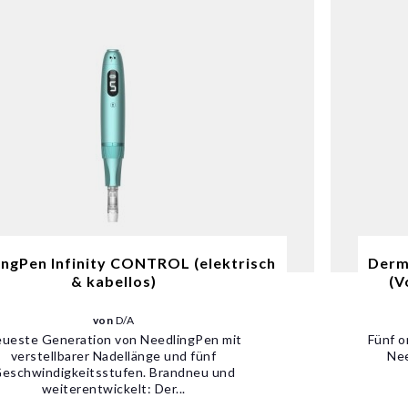
ingPen Infinity CONTROL (elektrisch
Derm
& kabellos)
(V
von
D/A
ueste Generation von NeedlingPen mit
Fünf o
verstellbarer Nadellänge und fünf
Nee
eschwindigkeitsstufen. Brandneu und
weiterentwickelt: Der...