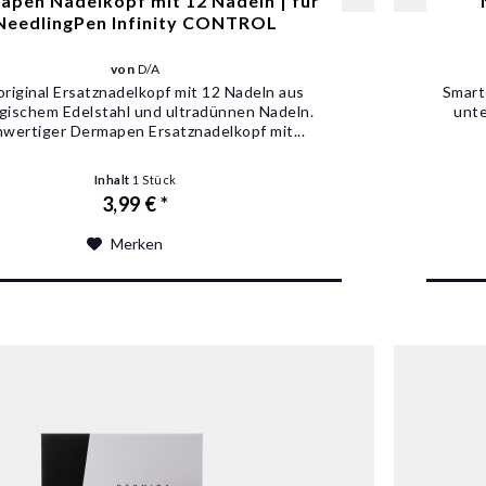
pen Nadelkopf mit 12 Nadeln | für
NeedlingPen Infinity CONTROL
von
D/A
original Ersatznadelkopf mit 12 Nadeln aus
Smarte
rgischem Edelstahl und ultradünnen Nadeln.
unte
wertiger Dermapen Ersatznadelkopf mit...
Inhalt
1 Stück
3,99 € *
Merken