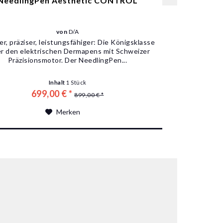
NeedlingPen Aesthetic CONTROL
von
D/A
r, präziser, leistungsfähiger: Die Königsklasse
r den elektrischen Dermapens mit Schweizer
Präzisionsmotor. Der NeedlingPen...
Inhalt
1 Stück
699,00 € *
899,00 € *
Merken