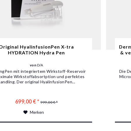
Original HyalinfusionPen X-tra
Derm
HYDRATION Hydra Pen
& ve
von
D/A
ngPen mit integriertem Wirkstoff-Reservoir
Die D
aximale Wirkstoffabsortption und perfektes
Micro
andling. Der original HyalinfusionPen...
699,00 € *
999,00 € *
Merken