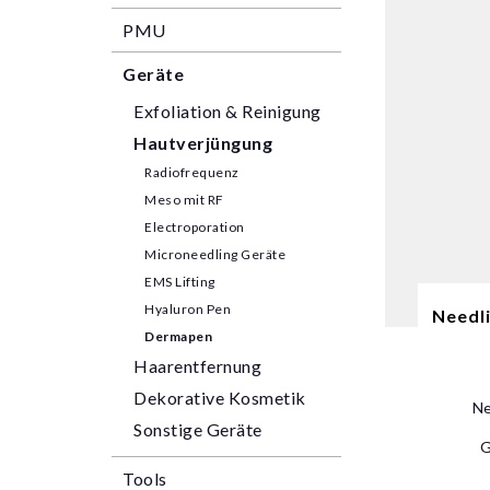
PMU
Geräte
Exfoliation & Reinigung
Hautverjüngung
Radiofrequenz
Meso mit RF
Electroporation
Microneedling Geräte
EMS Lifting
Hyaluron Pen
Needl
Dermapen
Haarentfernung
Dekorative Kosmetik
Ne
Sonstige Geräte
G
Tools