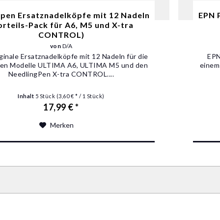
pen Ersatznadelköpfe mit 12 Nadeln
EPN P
orteils-Pack für A6, M5 und X-tra
CONTROL)
von
D/A
iginale Ersatznadelköpfe mit 12 Nadeln für die
EPN
en Modelle ULTIMA A6, ULTIMA M5 und den
einem
NeedlingPen X-tra CONTROL....
Inhalt
5 Stück
(3,60 € * / 1 Stück)
17,99 € *
Merken