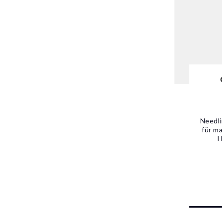
Needli
für m
H