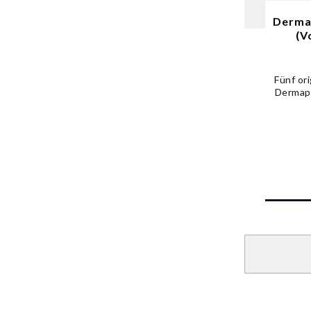
Derma
(V
Fünf or
Dermap