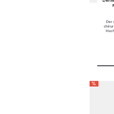
Derma
Der 
chiru
Hoch