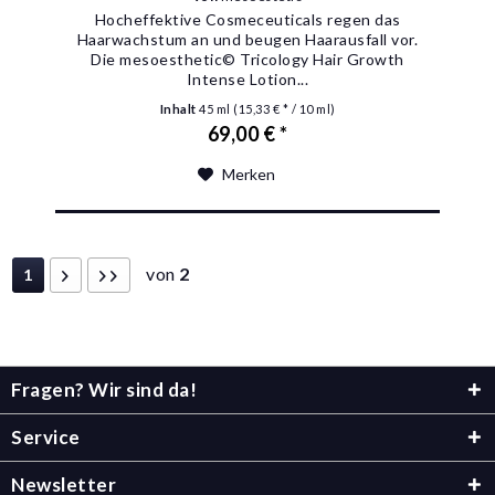
Hocheffektive Cosmeceuticals regen das
Haarwachstum an und beugen Haarausfall vor.
Die mesoesthetic© Tricology Hair Growth
Intense Lotion...
Inhalt
45 ml
(15,33 € * / 10 ml)
69,00 € *
Merken
von
2
1
Fragen? Wir sind da!
Service
Newsletter