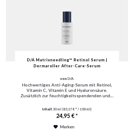
D/A Matrixneedling™ Retinol Serum |
Dermaroller After-Care-Serum
von
D/A
Hochwertiges Anti-Aging-Serum mit Retinol,
Vitamin C, Vitamin E und Hyaluronsäure.
Zusätzlich zur feuchtigkeitsspendenden und...
Inhalt
30 ml
(83,17 € * / 100 ml)
24,95 € *
Merken