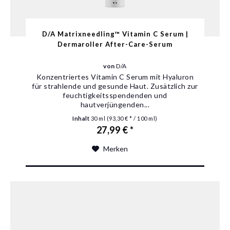
D/A Matrixneedling™ Vitamin C Serum |
Dermaroller After-Care-Serum
von
D/A
Konzentriertes Vitamin C Serum mit Hyaluron
für strahlende und gesunde Haut. Zusätzlich zur
feuchtigkeitsspendenden und
hautverjüngenden...
Inhalt
30 ml
(93,30 € * / 100 ml)
27,99 € *
Merken