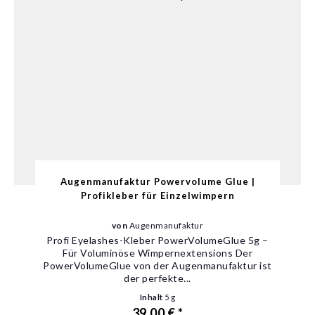
Augenmanufaktur Powervolume Glue |
Profikleber für Einzelwimpern
von
Augenmanufaktur
Profi Eyelashes-Kleber PowerVolumeGlue 5g –
Für Voluminöse Wimpernextensions Der
PowerVolumeGlue von der Augenmanufaktur ist
der perfekte...
Inhalt
5 g
39,00 € *