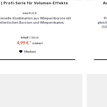
 | Profi-Serie für Volumen-Effekte
A
von
RUCK
sionelle Kombination aus Wimpernbürste mit
Pr
nthetischen Borsten und Wimpernkamm.
gleic
(13
Inhalt
1 Stück
4,99 € *
7,99 € *
Merken