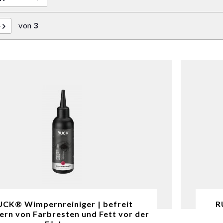
von
3
UCK® Wimpernreiniger | befreit
R
rn von Farbresten und Fett vor der