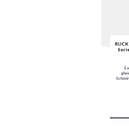
RUCK®
Seri
Ex
gle
Schmin