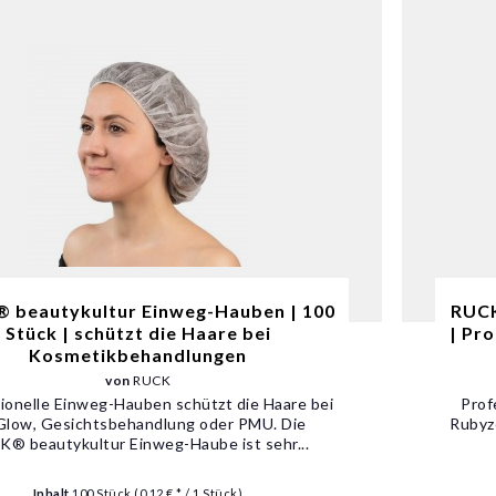
 beautykultur Einweg-Hauben | 100
RUCK
Stück | schützt die Haare bei
| Pro
Kosmetikbehandlungen
von
RUCK
ionelle Einweg-Hauben schützt die Haare bei
Prof
Glow, Gesichtsbehandlung oder PMU. Die
Rubyz
® beautykultur Einweg-Haube ist sehr...
Inhalt
100 Stück
(0,12 € * / 1 Stück)