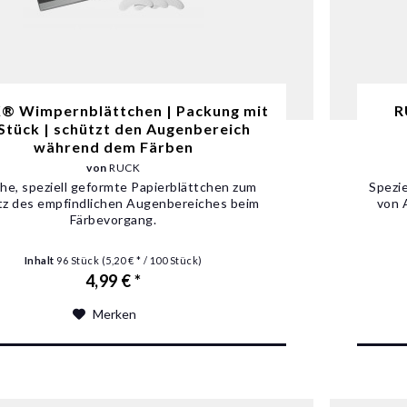
® Wimpernblättchen | Packung mit
R
Stück | schützt den Augenbereich
während dem Färben
von
RUCK
he, speziell geformte Papierblättchen zum
Spezi
tz des empfindlichen Augenbereiches beim
von 
Färbevorgang.
Inhalt
96 Stück
(5,20 € * / 100 Stück)
4,99 € *
Merken