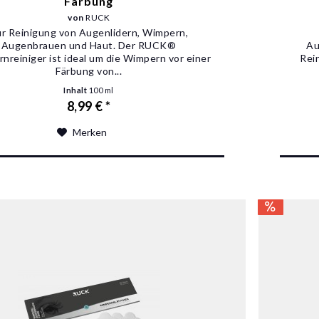
Färbung
von
RUCK
r Reinigung von Augenlidern, Wimpern,
Augenbrauen und Haut. Der RUCK®
Au
nreiniger ist ideal um die Wimpern vor einer
Rei
Färbung von...
Inhalt
100 ml
8,99 € *
Merken