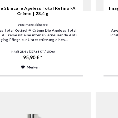
e Skincare Ageless Total Retinol-A
Ima
Crème | 28,4 g
von
Image Skincare
ss Total Retinol-A Crème Die Ageless Total
Age
l-A Crème ist eine intensiv erneuernde Anti-
Total
ging Pflege zur Unterstützung eines...
Inhalt
28.4 g
(337,68 € * / 100 g)
95,90 € *
Merken