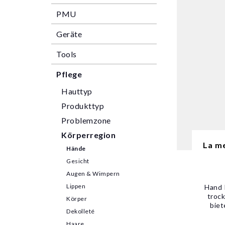
PMU
Geräte
Tools
Pflege
Hauttyp
Produkttyp
Problemzone
Körperregion
La m
Hände
Gesicht
Augen & Wimpern
Lippen
Hand 
troc
Körper
biet
Dekolleté
Haare