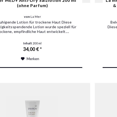
er MED+ Anti-Dry Salzlotion 200 ml
La m
(ohne Parfum)
&
von
La Mer
uhigende Lotion für trockene Haut Diese
Bel
igkeitsspendende Lotion wurde speziell für
Diese
ockene, empfindliche Haut entwickelt....
Inhalt
200 ml
34,00 € *
Merken