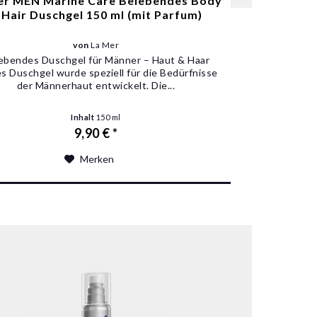
er MEN Marine Care Belebendes Body
 Hair Duschgel 150 ml (mit Parfum)
von
La Mer
ebendes Duschgel für Männer – Haut & Haar
s Duschgel wurde speziell für die Bedürfnisse
der Männerhaut entwickelt. Die...
Inhalt
150 ml
9,90 € *
Merken