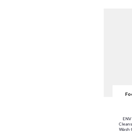
Fo
ENVI
Cleans
Wash G