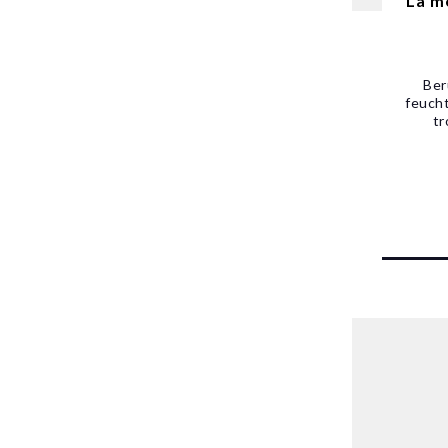
La m
Ber
feucht
tr