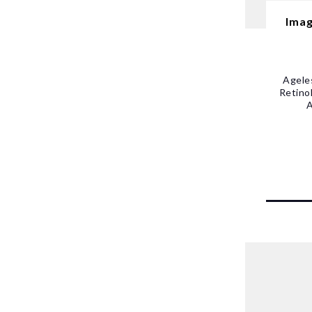
Imag
Agele
Retino
A