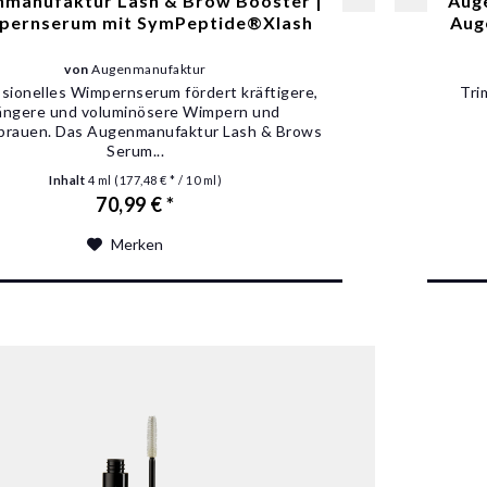
manufaktur Lash & Brow Booster |
Aug
pernserum mit SymPeptide®Xlash
Aug
von
Augenmanufaktur
sionelles Wimpernserum fördert kräftigere,
Tri
ängere und voluminösere Wimpern und
rauen. Das Augenmanufaktur Lash & Brows
Serum...
Inhalt
4 ml
(177,48 € * / 10 ml)
70,99 € *
Merken