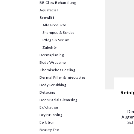
BB Glow Behandlung
Aquafacial
Browlift
Alle Produkte
Shampoo & Scrubs
Pflege & Serum
Zubehör
Dermaplaning
Body Wrapping
Chemisches Peeling
Dermal Filler & Injectables
Body Scrubbing
Reini
Detoxing
Deep Facial Cleansing
Exfoliation
Der
Dry Brushing
Augen
Sch
Epilation
Beauty Tee