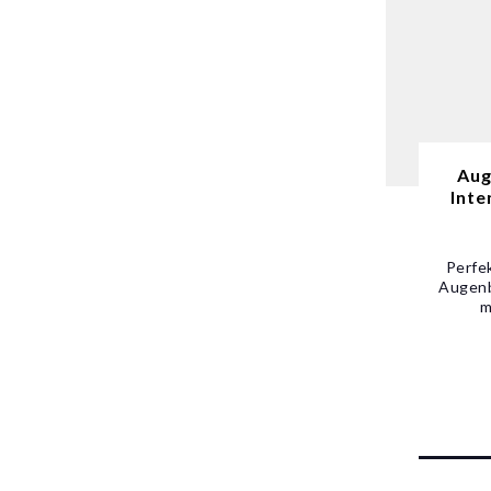
Aug
Inte
Perfe
Augenb
m