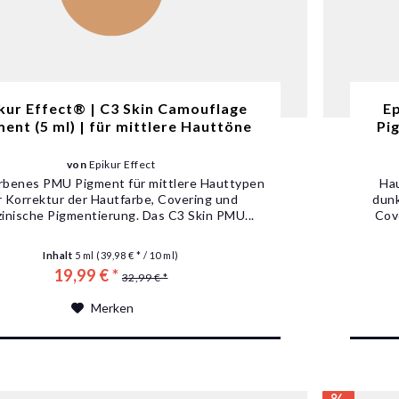
kur Effect® | C3 Skin Camouflage
Ep
ent (5 ml) | für mittlere Hauttöne
Pi
von
Epikur Effect
rbenes PMU Pigment für mittlere Hauttypen
Ha
r Korrektur der Hautfarbe, Covering und
dunk
inische Pigmentierung. Das C3 Skin PMU...
Cov
Inhalt
5 ml
(39,98 € * / 10 ml)
19,99 € *
32,99 € *
Merken