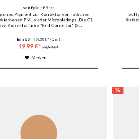
von
Epikur Effect
grünes Pigment zur Korrektur von rötlichen
Soft
nkfarbenen PMUs oder Microbladings. Die C1
lilaf
ive Korrekturfarbe "Red Corrector" (5...
Inhalt
5 ml
(4,00 € * / 1 ml)
19,99 € *
32,99 € *
Merken