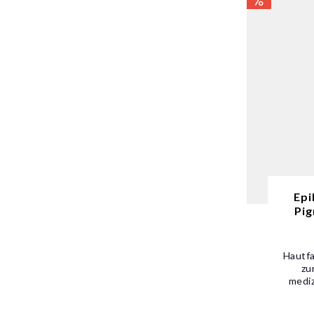
Epi
Pig
Hautfa
zu
mediz