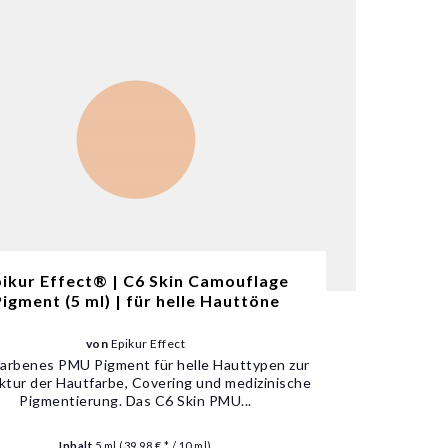
ikur Effect® | C6 Skin Camouflage
igment (5 ml) | für helle Hauttöne
von
Epikur Effect
arbenes PMU Pigment für helle Hauttypen zur
ktur der Hautfarbe, Covering und medizinische
Pigmentierung. Das C6 Skin PMU...
Inhalt
5 ml
(39,98 € * / 10 ml)