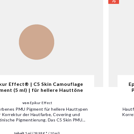
kur Effect® | C5 Skin Camouflage
Ep
ment (5 ml) | für hellere Hauttöne
P
von
Epikur Effect
rbenes PMU Pigment für hellere Hauttypen
Hautf
r Korrektur der Hautfarbe, Covering und
Korre
inische Pigmentierung. Das C5 Skin PMU...
Inhalt
5 ml
(39,98 € * / 10 ml)