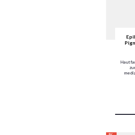
Epi
Pigm
Hautfa
zu
mediz