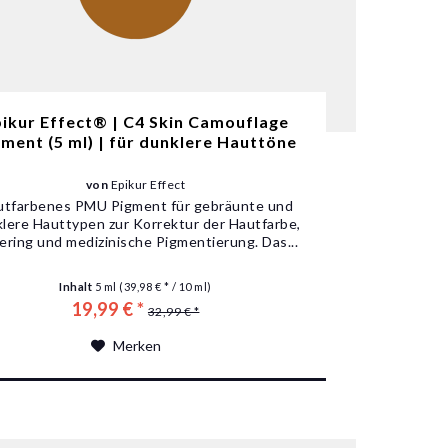
ikur Effect® | C4 Skin Camouflage
gment (5 ml) | für dunklere Hauttöne
von
Epikur Effect
utfarbenes PMU Pigment für gebräunte und
lere Hauttypen zur Korrektur der Hautfarbe,
ering und medizinische Pigmentierung. Das...
Inhalt
5 ml
(39,98 € * / 10 ml)
19,99 € *
32,99 € *
Merken