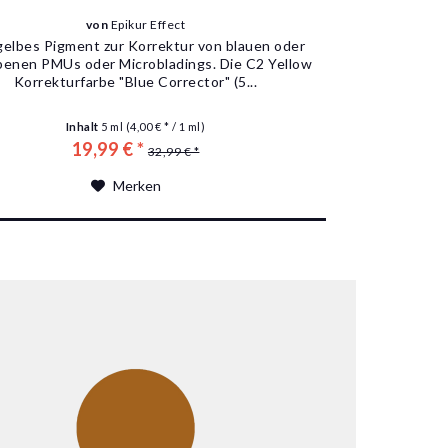
von
Epikur Effect
gelbes Pigment zur Korrektur von blauen oder
arbenen PMUs oder Microbladings. Die C2 Yellow
Korrekturfarbe "Blue Corrector" (5...
Inhalt
5 ml
(4,00 € * / 1 ml)
19,99 € *
32,99 € *
Merken