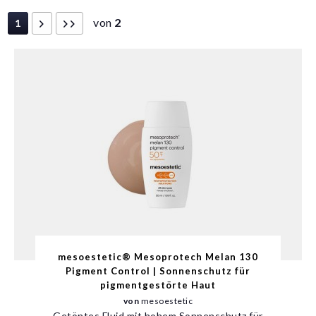
von
2
1
mesoestetic® Mesoprotech Melan 130
Pigment Control | Sonnenschutz für
pigmentgestörte Haut
von
mesoestetic
Getöntes Fluid mit hohem Sonnenschutz für