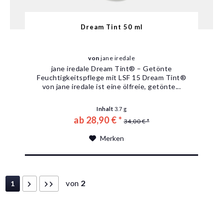
Dream Tint 50 ml
von
jane iredale
jane iredale Dream Tint® – Getönte
Feuchtigkeitspflege mit LSF 15 Dream Tint®
von jane iredale ist eine ölfreie, getönte...
Inhalt
3.7 g
ab 28,90 € *
34,00 € *
Merken
von
2
1