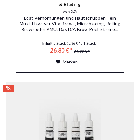
& Blading
von
D/A
Löst Verhornungen und Hautschuppen - ein
Must-Have vor Vita Brows, Microblading, Rolling
Brows oder PMU. Das D/A Brow Peel ist eine...
Inhalt
5 Stück
(5,36 € * / 1 Stück)
26,80 € *
34,99 € *
Merken