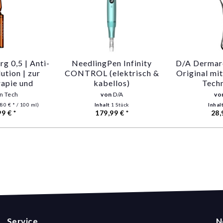
rg 0,5 | Anti-
NeedlingPen Infinity
D/A Dermaro
ution | zur
CONTROL (elektrisch &
Original mi
apie und
kabellos)
Tech
Needling
in Tech
von
D/A
vo
80 € * / 100 ml)
Inhalt
1 Stück
Inhal
99 € *
179,99 € *
28,
Service
N