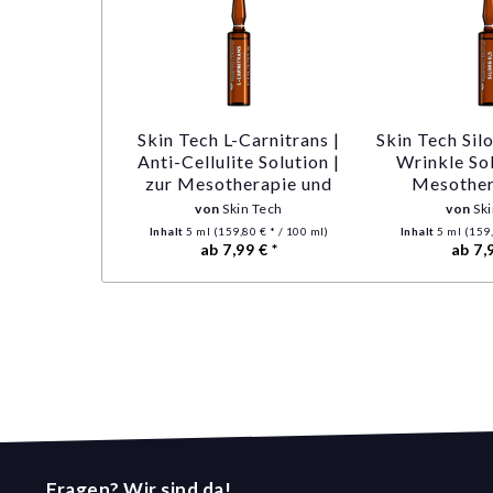
Skin Tech L-Carnitrans |
Skin Tech Silo
Anti-Cellulite Solution |
Wrinkle Sol
zur Mesotherapie und
Mesother
Medical Needling
Medical 
von
Skin Tech
von
Sk
Inhalt
5 ml
(159,80 € * / 100 ml)
Inhalt
5 ml
(159,
ab 7,99 € *
ab 7,
Fragen? Wir sind da!