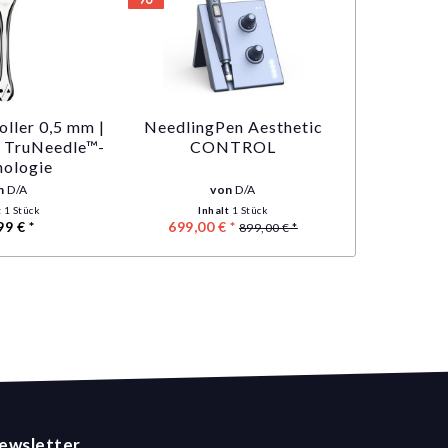
ller 0,5 mm |
NeedlingPen Aesthetic
t TruNeedle™-
CONTROL
nologie
n
D/A
von
D/A
t
1 Stück
Inhalt
1 Stück
99 € *
699,00 € *
899,00 € *
ewsletter