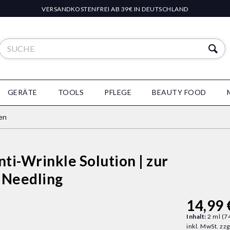
VERSANDKOSTENFREI AB 39€ IN DEUTSCHLAND
GERÄTE
TOOLS
PFLEGE
BEAUTY FOOD
en
nti-Wrinkle Solution | zur
 Needling
14,99 
Inhalt:
2 ml (74
inkl. MwSt.
zzg