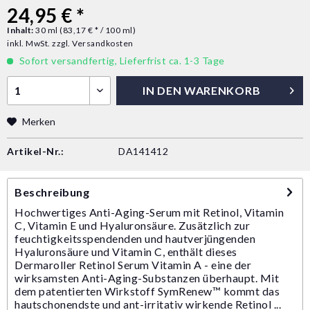
24,95 € *
Inhalt:
30 ml (83,17 € * / 100 ml)
inkl. MwSt.
zzgl. Versandkosten
Sofort versandfertig, Lieferfrist ca. 1-3 Tage
IN DEN
WARENKORB
Merken
Artikel-Nr.:
DA141412
Beschreibung
Hochwertiges Anti-Aging-Serum mit Retinol, Vitamin
C, Vitamin E und Hyaluronsäure. Zusätzlich zur
feuchtigkeitsspendenden und hautverjüngenden
Hyaluronsäure und Vitamin C, enthält dieses
Dermaroller Retinol Serum Vitamin A - eine der
wirksamsten Anti-Aging-Substanzen überhaupt. Mit
dem patentierten Wirkstoff SymRenew™ kommt das
hautschonendste und ant-irritativ wirkende Retinol ...