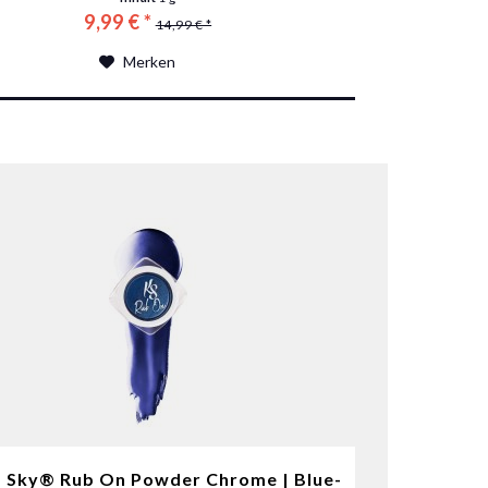
9,99 € *
14,99 € *
Merken
a Sky® Rub On Powder Chrome | Blue-