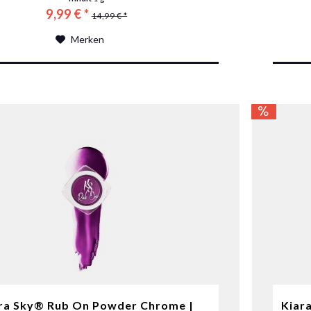
9,99 € *
14,99 € *
Merken
ra Sky® Rub On Powder Chrome |
Kiar