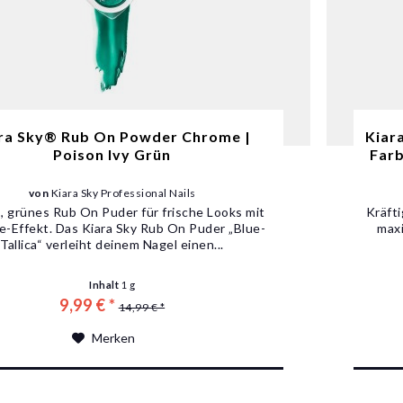
ra Sky® Rub On Powder Chrome |
Kiar
Poison Ivy Grün
Farb
von
Kiara Sky Professional Nails
, grünes Rub On Puder für frische Looks mit
Kräft
-Effekt. Das Kiara Sky Rub On Puder „Blue-
maxi
Tallica“ verleiht deinem Nagel einen...
Inhalt
1 g
9,99 € *
14,99 € *
Merken