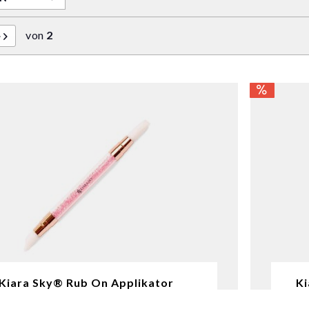
von
2
Kiara Sky® Rub On Applikator
Ki