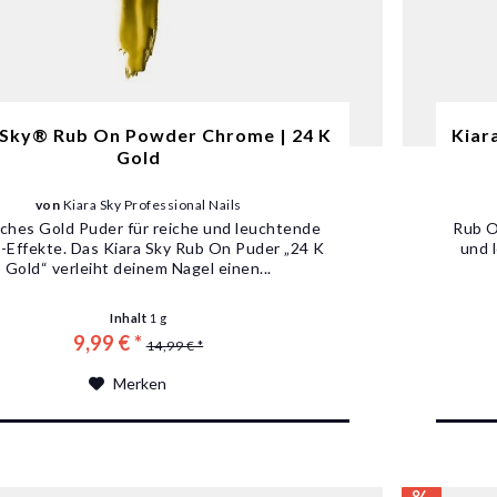
 Sky® Rub On Powder Chrome | 24 K
Kiar
Gold
von
Kiara Sky Professional Nails
ches Gold Puder für reiche und leuchtende
Rub O
Effekte. Das Kiara Sky Rub On Puder „24 K
und 
Gold“ verleiht deinem Nagel einen...
Inhalt
1 g
9,99 € *
14,99 € *
Merken