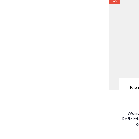
Kia
Wunde
Reflekt
R