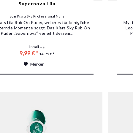
Supernova Lila
von
Kiara Sky Professional Nails
ves Lila Rub On Puder, welches für königliche
Myst
tzernde Momente sorgt. Das Kiara Sky Rub On
Loo
Puder „Supernova“ verleiht deinem...
P
Inhalt
1 g
9,99 € *
14,99 € *
Merken