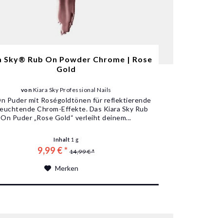
a Sky® Rub On Powder Chrome | Rose
Gold
von
Kiara Sky Professional Nails
n Puder mit Roségoldtönen für reflektierende
leuchtende Chrom-Effekte. Das Kiara Sky Rub
On Puder „Rose Gold“ verleiht deinem...
Inhalt
1 g
9,99 € *
14,99 € *
Merken