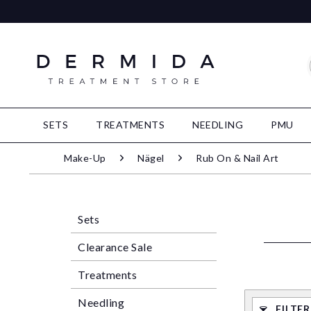
SETS
TREATMENTS
NEEDLING
PMU
Make-Up
Nägel
Rub On & Nail Art
Sets
Clearance Sale
Treatments
Needling
FILTE