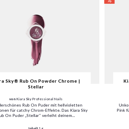
ra Sky® Rub On Powder Chrome |
Ki
Stellar
von
Kiara Sky Professional Nails
rschönes Rub On Puder mit hellvioletten
Unko
ionen für catchy Chrom-Effekte. Das Kiara Sky
Pink 
ub On Puder „Stellar“ verleiht deinem...
Inhalt
1 g