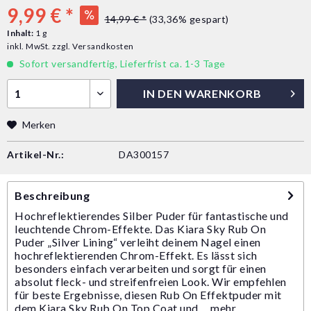
9,99 € *
14,99 € *
(33,36% gespart)
Inhalt:
1 g
inkl. MwSt.
zzgl. Versandkosten
Sofort versandfertig, Lieferfrist ca. 1-3 Tage
IN DEN
WARENKORB
Merken
Artikel-Nr.:
DA300157
Beschreibung
Hochreflektierendes Silber Puder für fantastische und
leuchtende Chrom-Effekte. Das Kiara Sky Rub On
Puder „Silver Lining“ verleiht deinem Nagel einen
hochreflektierenden Chrom-Effekt. Es lässt sich
besonders einfach verarbeiten und sorgt für einen
absolut fleck- und streifenfreien Look. Wir empfehlen
für beste Ergebnisse, diesen Rub On Effektpuder mit
dem Kiara Sky Rub On Top Coat und ...
mehr