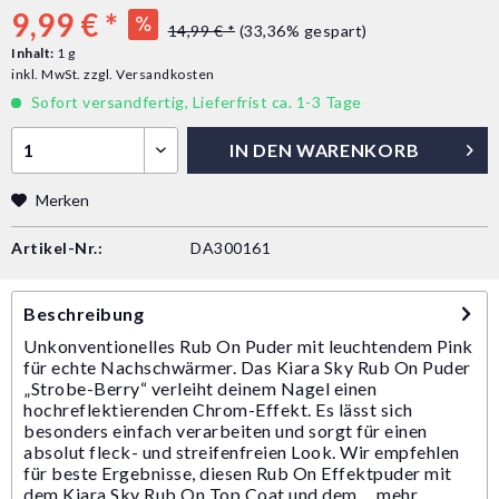
9,99 € *
14,99 € *
(33,36% gespart)
Inhalt:
1 g
inkl. MwSt.
zzgl. Versandkosten
Sofort versandfertig, Lieferfrist ca. 1-3 Tage
IN DEN
WARENKORB
Merken
Artikel-Nr.:
DA300161
Beschreibung
Unkonventionelles Rub On Puder mit leuchtendem Pink
für echte Nachschwärmer. Das Kiara Sky Rub On Puder
„Strobe-Berry“ verleiht deinem Nagel einen
hochreflektierenden Chrom-Effekt. Es lässt sich
besonders einfach verarbeiten und sorgt für einen
absolut fleck- und streifenfreien Look. Wir empfehlen
für beste Ergebnisse, diesen Rub On Effektpuder mit
dem Kiara Sky Rub On Top Coat und dem ...
mehr