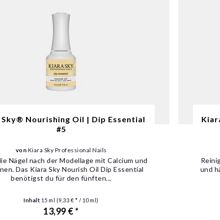
 Sky® Nourishing Oil | Dip Essential
Kiar
#5
von
Kiara Sky Professional Nails
die Nägel nach der Modellage mit Calcium und
Reini
nen. Das Kiara Sky Nourish Oil Dip Essential
und h
benötigst du für den fünften...
Inhalt
15 ml
(9,33 € * / 10 ml)
13,99 € *