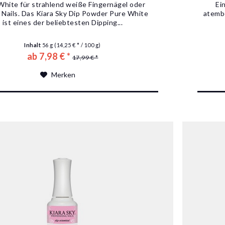
White für strahlend weiße Fingernägel oder
Ei
 Nails. Das Kiara Sky Dip Powder Pure White
atemb
ist eines der beliebtesten Dipping...
Inhalt
56 g
(14,25 € * / 100 g)
ab 7,98 € *
17,99 € *
Merken