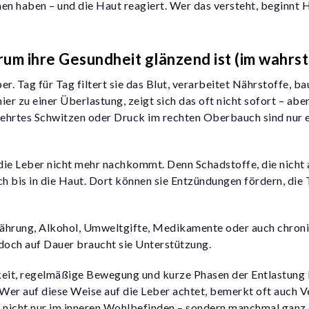
chen haben – und die Haut reagiert. Wer das versteht, beginnt 
um ihre Gesundheit glänzend ist (im wahrst
er. Tag für Tag filtert sie das Blut, verarbeitet Nährstoffe, b
r zu einer Überlastung, zeigt sich das oft nicht sofort – ab
mehrtes Schwitzen oder Druck im rechten Oberbauch sind nur 
 die Leber nicht mehr nachkommt
. Denn Schadstoffe, die nich
ch bis in die Haut. Dort können sie Entzündungen fördern, die
rnährung, Alkohol, Umweltgifte, Medikamente oder auch chroni
 doch auf Dauer braucht sie Unterstützung.
gkeit, regelmäßige Bewegung und kurze Phasen der Entlastung 
 Wer auf diese Weise auf die Leber achtet, bemerkt oft auch 
h nicht nur im inneren Wohlbefinden – sondern manchmal ganz d