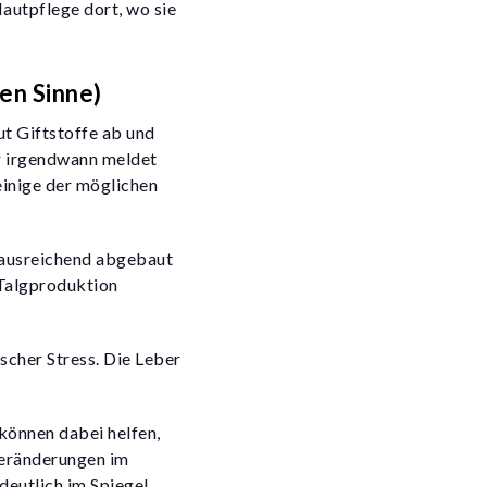
Hautpflege dort, wo sie
en Sinne)
aut Giftstoffe ab und
er irgendwann meldet
einige der möglichen
t ausreichend abgebaut
 Talgproduktion
scher Stress. Die Leber
können dabei helfen,
Veränderungen im
eutlich im Spiegel.