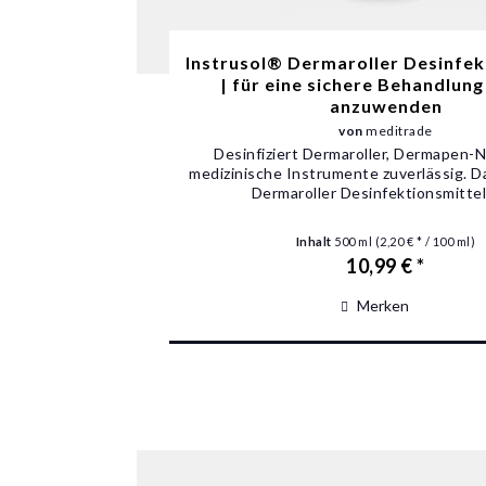
Instrusol® Dermaroller Desinfek
| für eine sichere Behandlung 
anzuwenden
von
meditrade
Desinfiziert Dermaroller, Dermapen-
medizinische Instrumente zuverlässig. D
Dermaroller Desinfektionsmittel i
Inhalt
500 ml
(2,20 € * / 100 ml)
10,99 € *
Merken