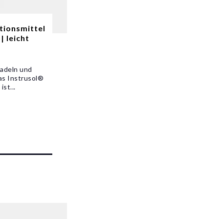
tionsmittel
| leicht
Nadeln und
as Instrusol®
st...