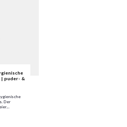
ygienische
| puder- &
hygienische
s. Der
ier...