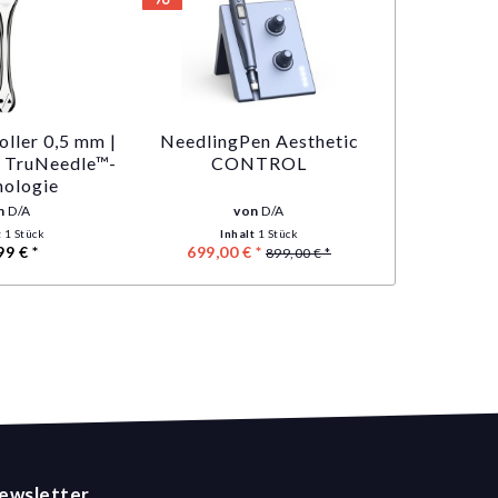
ller 0,5 mm |
NeedlingPen Aesthetic
t TruNeedle™-
CONTROL
nologie
n
D/A
von
D/A
t
1 Stück
Inhalt
1 Stück
99 € *
699,00 € *
899,00 € *
ewsletter