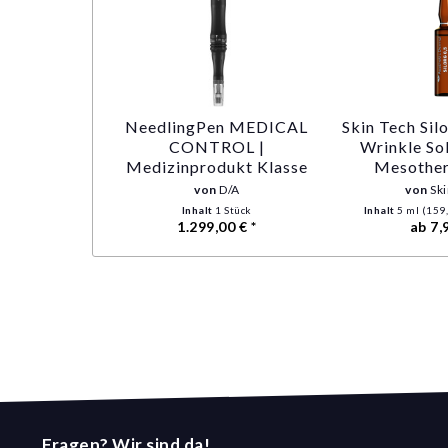
NeedlingPen MEDICAL
Skin Tech Silo
CONTROL |
Wrinkle Sol
Medizinprodukt Klasse
Mesother
IIb | für Dermatologen,
Medical 
von
D/A
von
Sk
Ärzte und Profis
Inhalt
1 Stück
Inhalt
5 ml
(159,
1.299,00 € *
ab 7,
Fragen? Wir sind da!