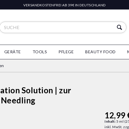
VERSANDKOSTENFREI AB 39€ IN DEUTSCHLAND
GERÄTE
TOOLS
PFLEGE
BEAUTY FOOD
en
tion Solution | zur
 Needling
12,99 
Inhalt:
5 ml (25
inkl. MwSt.
zzg