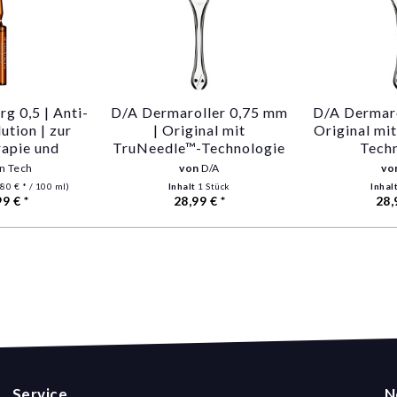
rg 0,5 | Anti-
D/A Dermaroller 0,75 mm
D/A Dermaro
ution | zur
| Original mit
Original mi
apie und
TruNeedle™-Technologie
Tech
Needling
in Tech
von
D/A
vo
80 € * / 100 ml)
Inhalt
1 Stück
Inhal
99 € *
28,99 € *
28,
Service
N