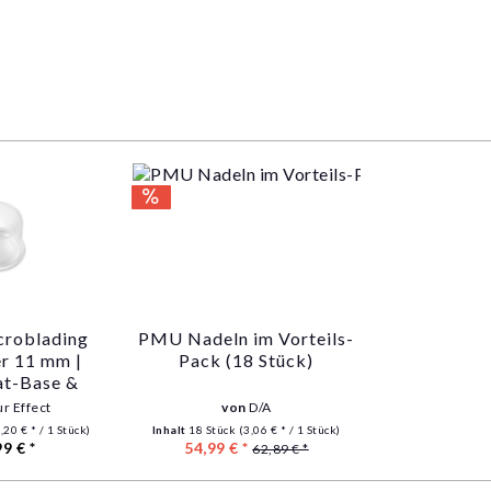
roblading
PMU Nadeln im Vorteils-
r 11 mm |
Pack (18 Stück)
lat-Base &
berfläche |
ur Effect
von
D/A
ene Mengen
,20 € * / 1 Stück)
Inhalt
18 Stück
(3,06 € * / 1 Stück)
99 € *
54,99 € *
62,89 € *