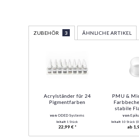
ZUBEHÖR
3
ÄHNLICHE ARTIKEL
Acrylständer für 24
PMU & Mic
Pigmentfarben
Farbbeche
stabile F
polierte O
von
ODED Systems
von
Epik
verschied
Inhalt
1 Stück
Inhalt
10 Stück
(0
22,99 € *
ab 1,