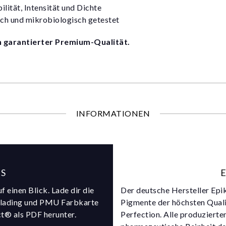
bilität, Intensität und Dichte
isch und mikrobiologisch getestet
 garantierter Premium-Qualität.
INFORMATIONEN
S
f einen Blick. Lade dir die
Der deutsche Hersteller Epi
blading und PMU Farbkarte
Pigmente der höchsten Quali
ct® als PDF herunter.
Perfection. Alle produziert