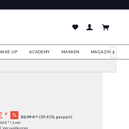
MAKE-UP
ACADEMY
MARKEN
MAGAZIN

€ *
32,99 € *
(39,41% gespart)
00 € * / 1 ml)
l. Versandkosten