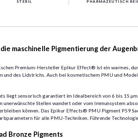
STERIL
PHARMAZEUTISCH REI
die maschinelle Pigmentierung der Augenbra
hen Premium-Hersteller Epikur Effect® ist ein warmes, du
n und des Lidstrichs. Auch bei kosmetischem PMU und Modell
liegt sensorisch garantiert im Idealbereich von 6 bis 15 µm. 
an unerwünschte Stellen wandert oder vom Immunsystem absorb
rbleiben können. Das Epikur Effects® PMU Pigment P59 Sad B
arbparametern für alle PMU-Techniken. Führende Technologi
ad Bronze Pigments