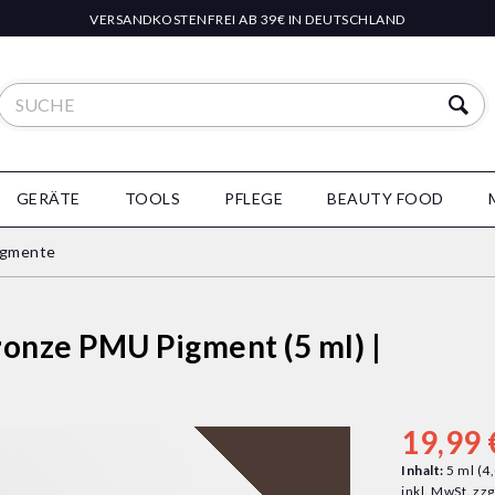
VERSANDKOSTENFREI AB 39€ IN DEUTSCHLAND
GERÄTE
TOOLS
PFLEGE
BEAUTY FOOD
igmente
ronze PMU Pigment (5 ml) |
19,99 
Inhalt:
5 ml (4,
inkl. MwSt.
zzg