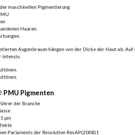
 der maschinellen Pigmentierung
 PMU
ren
rhandenen Haaren.
ärbungen.
entierten Augenbrauen hängen von der Dicke der Haut ab. Auf
 intensiv.
ttönen.
ttönen.
ct® PMU Pigmenten
führer der Branche
lasse
15 µm
ffekte
schen Parlaments der Resolution ResAP(2008)1