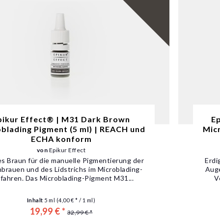
pikur Effect® | M31 Dark Brown
E
blading Pigment (5 ml) | REACH und
Micr
ECHA konform
von
Epikur Effect
s Braun für die manuelle Pigmentierung der
Erdi
brauen und des Lidstrichs im Microblading-
Auge
fahren. Das Microblading-Pigment M31...
V
Inhalt
5 ml
(4,00 € * / 1 ml)
19,99 € *
32,99 € *