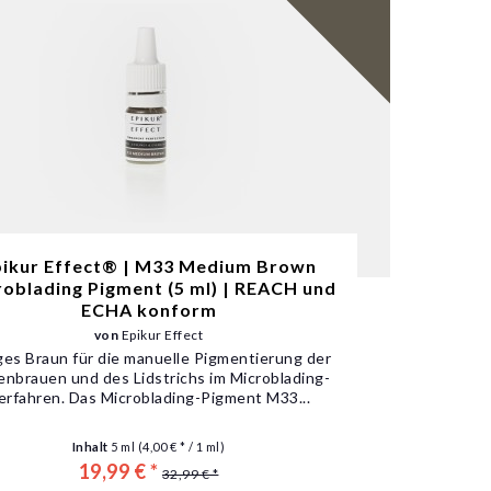
pikur Effect® | M33 Medium Brown
oblading Pigment (5 ml) | REACH und
ECHA konform
von
Epikur Effect
ges Braun für die manuelle Pigmentierung der
nbrauen und des Lidstrichs im Microblading-
erfahren. Das Microblading-Pigment M33...
Inhalt
5 ml
(4,00 € * / 1 ml)
19,99 € *
32,99 € *