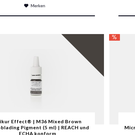
Merken
ikur Effect® | M36 Mixed Brown
blading Pigment (5 ml) | REACH und
Micr
ECHA konform