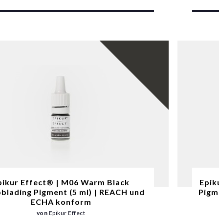
pikur Effect® | M06 Warm Black
Epik
blading Pigment (5 ml) | REACH und
Pigm
ECHA konform
von
Epikur Effect