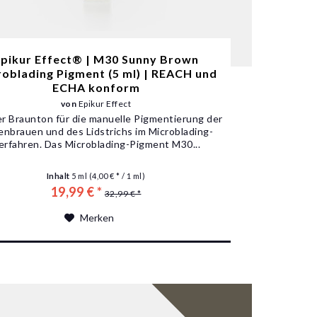
pikur Effect® | M30 Sunny Brown
oblading Pigment (5 ml) | REACH und
ECHA konform
von
Epikur Effect
 Braunton für die manuelle Pigmentierung der
nbrauen und des Lidstrichs im Microblading-
erfahren. Das Microblading-Pigment M30...
Inhalt
5 ml
(4,00 € * / 1 ml)
19,99 € *
32,99 € *
Merken