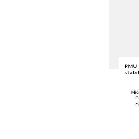
PMU &
stabi
Mic
D
F