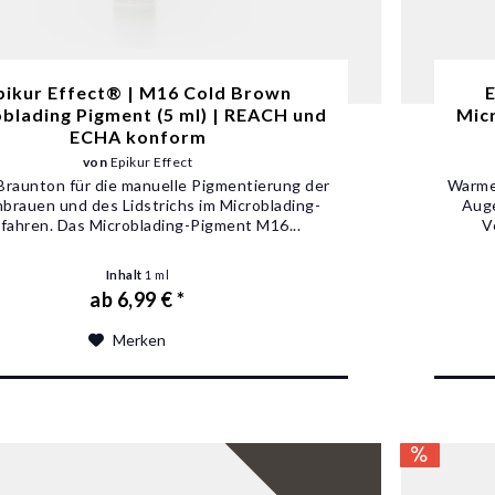
pikur Effect® | M16 Cold Brown
E
blading Pigment (5 ml) | REACH und
Micr
ECHA konform
von
Epikur Effect
Braunton für die manuelle Pigmentierung der
Warmer
brauen und des Lidstrichs im Microblading-
Auge
fahren. Das Microblading-Pigment M16...
V
Inhalt
1 ml
ab 6,99 € *
Merken