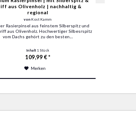
um Rasierpinsel | mit Silberspitz &
iff aus Olivenholz | nachhaltig &
regional
von
Kost Kamm
er Rasierpinsel aus feinstem Silberspitz und
iff aus Olivenholz. Hochwertiger Silbesrspitz
vom Dachs gehört zu den besten...
Inhalt
1 Stück
109,99 € *
Merken