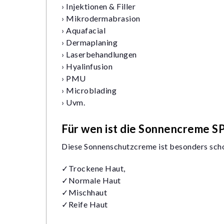
›
Injektionen & Filler
›
Mikrodermabrasion
›
Aquafacial
›
Dermaplaning
›
Laserbehandlungen
›
Hyalinfusion
›
PMU
›
Microblading
›
Uvm.
Für wen ist die Sonnencreme S
Diese Sonnenschutzcreme ist besonders scho
✓Trockene Haut,
✓Normale Haut
✓Mischhaut
✓Reife Haut