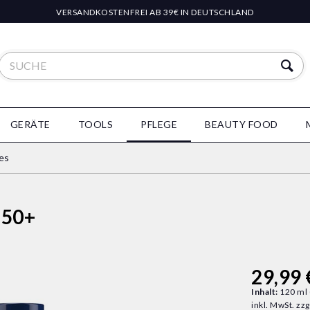
VERSANDKOSTENFREI AB 39€ IN DEUTSCHLAND
GERÄTE
TOOLS
PFLEGE
BEAUTY FOOD
es
 50+
29,99 
Inhalt:
120 ml 
inkl. MwSt.
zzg