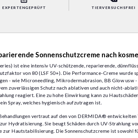
EXPERTENGEPRÜFT
TIERVERSUCHSFREI
eparierende Sonnenschutzcreme nach kosme
ies) ist eine intensiv UV-schützende, reparierende, dünnflüss
tzfaktor von 80 (LSF 50+). Die Performance-Creme wurde spe
gen - wie Microneedling, Mikrodermabrasion, BB Glow usw -
Dem zuverlässigen Schutz nach ablativen und auch nicht-abla
rahlung reagiert. Eine zu hohe Einwirkung kann zu Hautschäd
ein Spray, welches hygienisch aufzutragen ist.
Behandlungen vertraut auf den von DERMIDA® entwickelten
 zur Hydratisierung. Sie beugt Schäden durch UV-Strahlung v
e zur Hautstabilisierung. Die Sonnenschutzcreme ist sowohl 