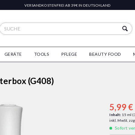
VERSANDKOSTENFREI AB 39€ IN DEUTSCHLAND
GERÄTE
TOOLS
PFLEGE
BEAUTY FOOD
tterbox (G408)
5,99 € 
Inhalt:
15 ml (
inkl. MwSt.
zzg
Sofort ver