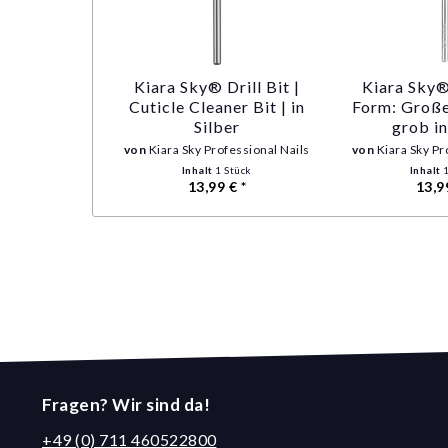
Kiara Sky® Drill Bit |
Kiara Sky® 
Cuticle Cleaner Bit | in
Form: Große
Silber
grob in
von
Kiara Sky Professional Nails
von
Kiara Sky Pr
Inhalt
1 Stück
Inhalt
13,99 € *
13,9
Fragen? Wir sind da!
+49 (0) 711 460522800