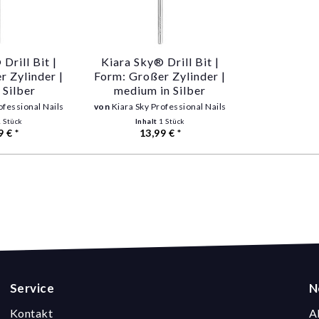
Drill Bit |
Kiara Sky® Drill Bit |
r Zylinder |
Form: Großer Zylinder |
 Silber
medium in Silber
ofessional Nails
von
Kiara Sky Professional Nails
1 Stück
Inhalt
1 Stück
9 € *
13,99 € *
Service
N
Kontakt
A