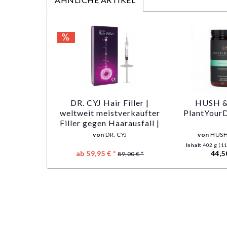
DR. CYJ Hair Filler |
HUSH 
weltweit meistverkaufter
PlantYourD
Filler gegen Haarausfall |
1,0 ml Spritze
von
DR. CYJ
von
HUSH
Inhalt
402 g
(11
ab 59,95 € *
44,5
89,00 € *