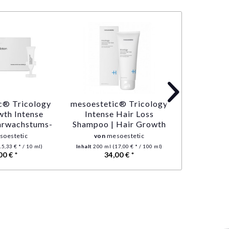
c® Tricology
mesoestetic® Tricology
D/A Hair 
wth Intense
Intense Hair Loss
| steriles
aarwachstums-
Shampoo | Hair Growth
Serum | z
mpullen mit je
Shampoo | stimuliert die
und gege
soestetic
von
mesoestetic
v
 ml
Haarfollikel
15,33 € * / 10 ml)
Inhalt
200 ml
(17,00 € * / 100 ml)
Inh
00 € *
34,00 € *
ab 