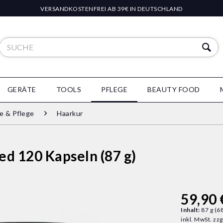
VERSANDKOSTENFREI AB 39€ IN DEUTSCHLAND
GERÄTE
TOOLS
PFLEGE
BEAUTY FOOD
 & Pflege
Haarkur
 120 Kapseln (87 g)
59,90 
Inhalt:
87 g (68
inkl. MwSt.
zzg