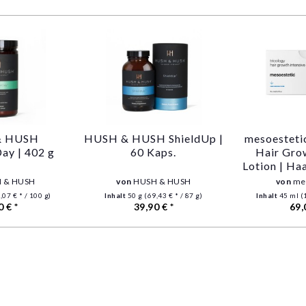
& HUSH
HUSH & HUSH ShieldUp |
mesoesteti
ay | 402 g
60 Kaps.
Hair Gro
Lotion | H
Serum | 8 A
 & HUSH
von
HUSH & HUSH
von
me
5
,07 € * / 100 g)
Inhalt
50 g
(69,43 € * / 87 g)
Inhalt
45 ml
(
0 € *
39,90 € *
69,