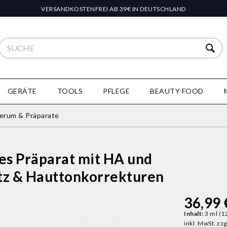
VERSANDKOSTENFREI AB 39€ IN DEUTSCHLAND
GERÄTE
TOOLS
PFLEGE
BEAUTY FOOD
erum & Präparate
hes Präparat mit HA und
utz & Hauttonkorrekturen
36,99 
Inhalt:
3 ml (1
inkl. MwSt.
zzg