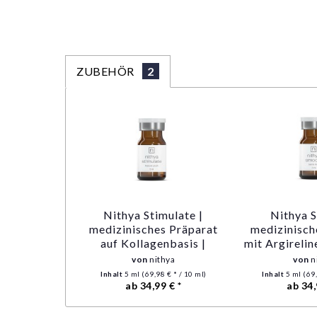
ZUBEHÖR
2
Nithya Stimulate |
Nithya 
medizinisches Präparat
medizinisch
auf Kollagenbasis |
mit Argirelin
stimuliert die
die Gesicht
von
nithya
von
n
Hautfestigkeit
Inhalt
5 ml
(69,98 € * / 10 ml)
Inhalt
5 ml
(69,
ab 34,99 € *
ab 34,