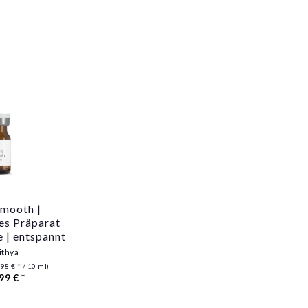
Smooth |
es Präparat
e | entspannt
smuskulatur
ithya
98 € * / 10 ml)
99 € *