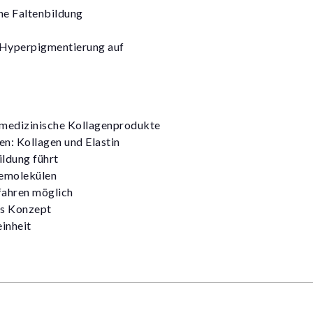
che Faltenbildung
 Hyperpigmentierung auf
r medizinische Kollagenprodukte
en: Kollagen und Elastin
ildung führt
iemolekülen
fahren möglich
es Konzept
inheit