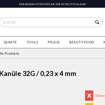
VERSANDKOSTENFREI AB 39€ IN DEUTSCHLAND
GERÄTE
TOOLS
PFLEGE
BEAUTY FOOD
lle Produkte
anüle 32G / 0,23 x 4 mm
Diese