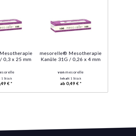
 Mesotherapie
mesorelle® Mesotherapie
/ 0,3 x 25 mm
Kanüle 31G / 0,26 x 4 mm
esorelle
von
mesorelle
t
1 Stück
Inhalt
1 Stück
,49 € *
ab 0,49 € *