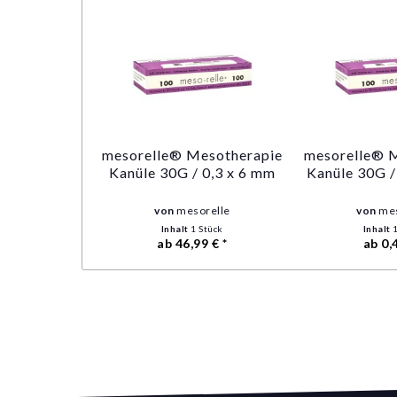
mesorelle® Mesotherapie
mesorelle® 
Kanüle 30G / 0,3 x 6 mm
Kanüle 30G /
von
mesorelle
von
mes
Inhalt
1 Stück
Inhalt
ab 46,99 € *
ab 0,