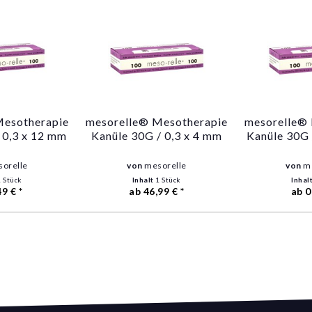
Mesotherapie
mesorelle® Mesotherapie
mesorelle®
 0,3 x 12 mm
Kanüle 30G / 0,3 x 4 mm
Kanüle 30G 
orelle
von
mesorelle
von
m
1 Stück
Inhalt
1 Stück
Inhal
49 € *
ab 46,99 € *
ab 0