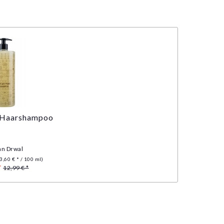
 Haarshampoo
an Drwal
3,60 € * / 100 ml)
*
12,99 € *