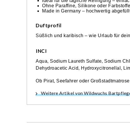
Ideal für die tägliche Reinigung – ei
Ohne Paraffine, Silikone oder Farbstoff
Made in Germany – hochwertig abgefüllt
Duftprofil
Süßlich und karibisch – wie Urlaub für dei
INCI
Aqua, Sodium Laureth Sulfate, Sodium Chl
Dehydroacetic Acid, Hydroxycitronellal, Lim
Ob Pirat, Seefahrer oder Großstadtmatrose
Weitere Artikel von Wildwuchs Bartpfleg