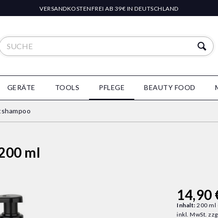
VERSANDKOSTENFREI AB 39€ IN DEUTSCHLAND
GERÄTE
TOOLS
PFLEGE
BEAUTY FOOD
tshampoo
200 ml
14,90 
Inhalt:
200 ml 
inkl. MwSt.
zzg