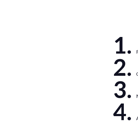
F
G
M
A