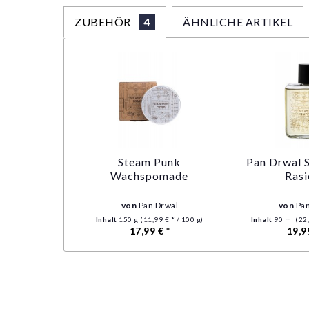
ZUBEHÖR
4
ÄHNLICHE ARTIKEL
Steam Punk
Pan Drwal 
Wachspomade
Rasi
von
Pan Drwal
von
Pan
Inhalt
150 g
(11,99 € * / 100 g)
Inhalt
90 ml
(22,
17,99 € *
19,9