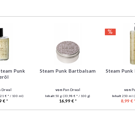
Steam Punk
Steam Punk Bartbalsam
Steam Punk
eröl
 Drwal
von
Pan Drwal
von
P
21 € * / 100 ml)
Inhalt
50 g
(33,98 € * / 100 g)
Inhalt
250 ml
(
9 € *
16,99 € *
8,99 € 