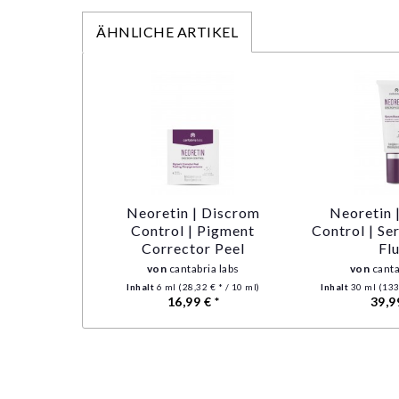
ÄHNLICHE ARTIKEL
Neoretin | Discrom
Neoretin 
Control | Pigment
Control | S
Corrector Peel
Fl
von
cantabria labs
von
canta
Inhalt
6 ml
(28,32 € * / 10 ml)
Inhalt
30 ml
(133
16,99 € *
39,9