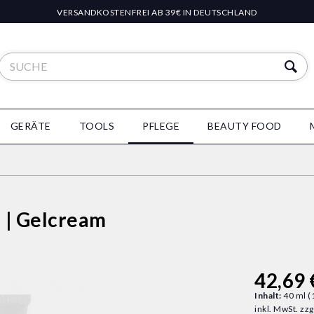
VERSANDKOSTENFREI AB 39€ IN DEUTSCHLAND
GERÄTE
TOOLS
PFLEGE
BEAUTY FOOD
l | Gelcream
42,69 
Inhalt:
40 ml (
inkl. MwSt.
zzg