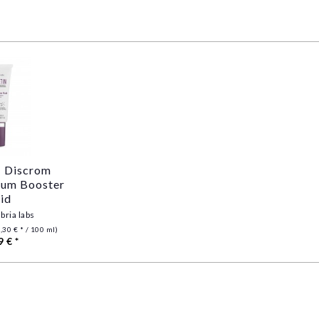
| Discrom
erum Booster
uid
bria labs
,30 € * / 100 ml)
9 € *