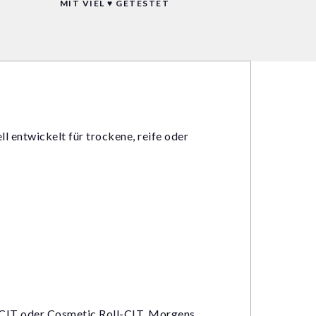
MIT VIEL ♥ GETESTET
 entwickelt für trockene, reife oder
-CIT oder Cosmetic Roll-CIT. Morgens