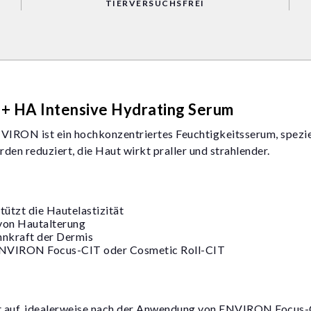
TIERVERSUCHSFREI
 HA Intensive Hydrating Serum
IRON ist ein hochkonzentriertes Feuchtigkeitsserum, speziell
en reduziert, die Haut wirkt praller und strahlender.
tützt die Hautelastizität
 von Hautalterung
nnkraft der Dermis
 ENVIRON Focus-CIT oder Cosmetic Roll-CIT
aut auf, idealerweise nach der Anwendung von ENVIRON Focus