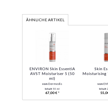
ÄHNLICHE ARTIKEL
ENVIRON Skin EssentiA
Skin E
AVST Moisturiser 5 (50
Moisturising
ml)
von
Dermedis
von
EN
Inhalt
50 ml
Inhalt
67,00 € *
55,0