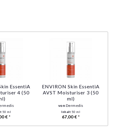
kin EssentiA
ENVIRON Skin EssentiA
uriser 4 (50
AVST Moisturiser 3 (50
ml)
ml)
ermedis
von
Dermedis
lt
50 ml
Inhalt
50 ml
00 € *
67,00 € *