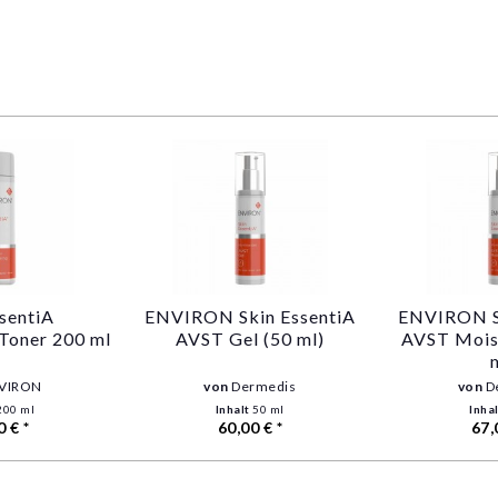
ssentiA
ENVIRON Skin EssentiA
ENVIRON S
 Toner 200 ml
AVST Gel (50 ml)
AVST Moist
VIRON
von
Dermedis
von
D
200 ml
Inhalt
50 ml
Inha
0 € *
60,00 € *
67,