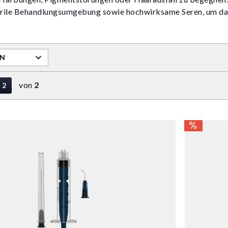
erile Behandlungsumgebung sowie hochwirksame Seren, um das
RN
von
2
2