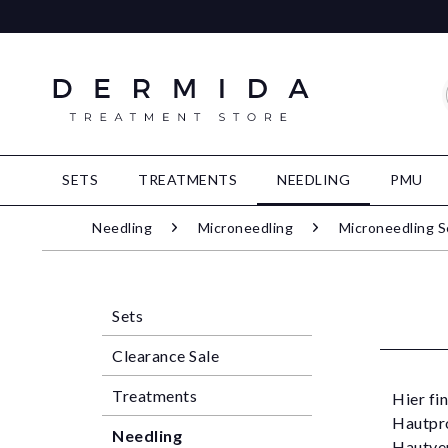
SETS
TREATMENTS
NEEDLING
PMU
Needling
Microneedling
Microneedling S
Sets
Clearance Sale
Treatments
Hier fi
Hautpro
Needling
Hautver