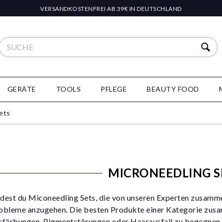
VERSANDKOSTENFREI AB 39€ IN DEUTSCHLAND
GERÄTE
TOOLS
PFLEGE
BEAUTY FOOD
ets
MICRONEEDLING S
ndest du Miconeedling Sets, die von unseren Experten zusamme
bleme anzugehen. Die besten Produkte einer Kategorie zusam
färbungen, Pigmentstörungen oder Haarausfall zu begegnen. 