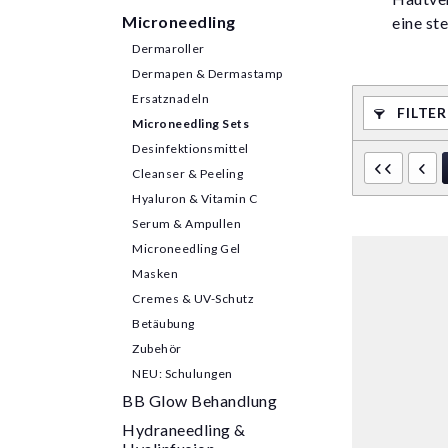
Microneedling
eine st
Dermaroller
Dermapen & Dermastamp
Ersatznadeln
FILTE
Microneedling Sets
Desinfektionsmittel
Cleanser & Peeling
Hyaluron & Vitamin C
Serum & Ampullen
Microneedling Gel
Masken
Cremes & UV-Schutz
Betäubung
Zubehör
NEU: Schulungen
BB Glow Behandlung
Hydraneedling &