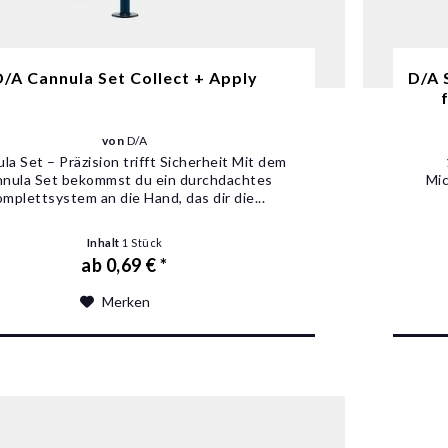
D/A Cannula Set Collect + Apply
D/A 
von
D/A
la Set – Präzision trifft Sicherheit Mit dem
nula Set bekommst du ein durchdachtes
Mic
mplettsystem an die Hand, das dir die...
Inhalt
1 Stück
ab 0,69 € *
Merken