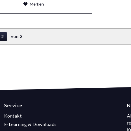
Merken
von
2
2
Service
N
Kontakt
A
r
E-Learning & Downloads
K