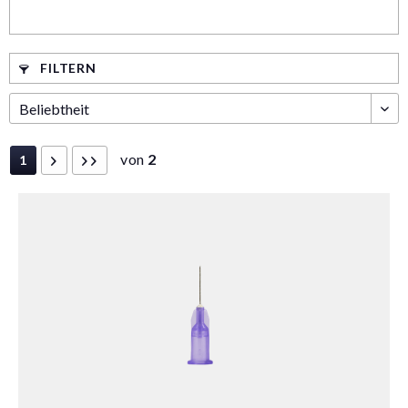
FILTERN
von
2
1