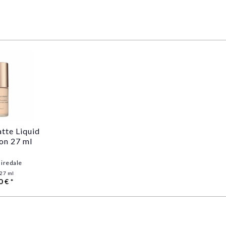
tte Liquid
on 27 ml
 iredale
27 ml
0 € *