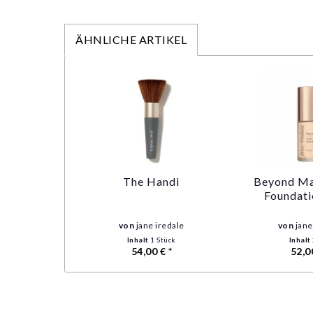
ÄHNLICHE ARTIKEL
The Handi
Beyond Ma
Foundati
von
jane iredale
von
jane
Inhalt
1 Stück
Inhalt
54,00 € *
52,0