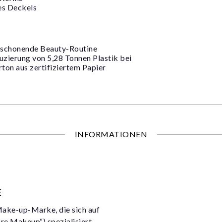
es Deckels
enschonende Beauty-Routine
uzierung von 5,28 Tonnen Plastik bei
ton aus zertifiziertem Papier
INFORMATIONEN
E
 Make-up-Marke, die sich auf
e Makeup“) spezialisiert