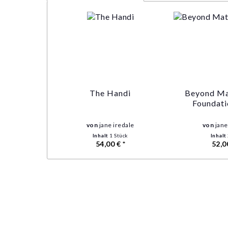
The Handi
Beyond Ma
Foundati
von
jane iredale
von
jane
Inhalt
1 Stück
Inhalt
54,00 € *
52,0