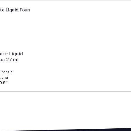
tte Liquid
on 27 ml
 iredale
27 ml
0 € *