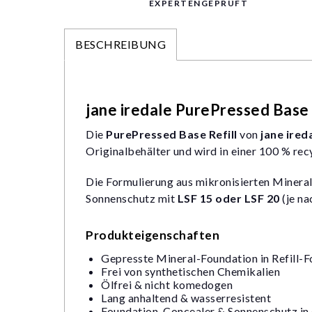
EXPERTENGEPRÜFT
BESCHREIBUNG
jane iredale PurePressed Base 
Die
PurePressed Base Refill
von
jane ired
Originalbehälter und wird in einer 100 % re
Die Formulierung aus mikronisierten Minerali
Sonnenschutz mit
LSF 15 oder LSF 20
(je na
Produkteigenschaften
Gepresste Mineral-Foundation in Refill-
Frei von synthetischen Chemikalien
Ölfrei & nicht komedogen
Lang anhaltend & wasserresistent
Foundation, Concealer & Sonnenschutz in