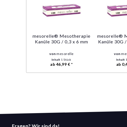
mesorelle® Mesotherapie
mesorelle® 
Kanüle 30G / 0,3 x 6 mm
Kanüle 30G /
von
mesorelle
von
mes
Inhalt
1 Stück
Inhalt
ab 46,99 € *
ab 0,
Fragen? Wir sind da!