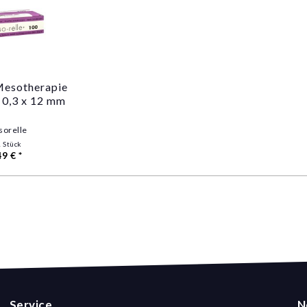
Mesotherapie
 0,3 x 12 mm
orelle
1 Stück
49 € *
Service
N