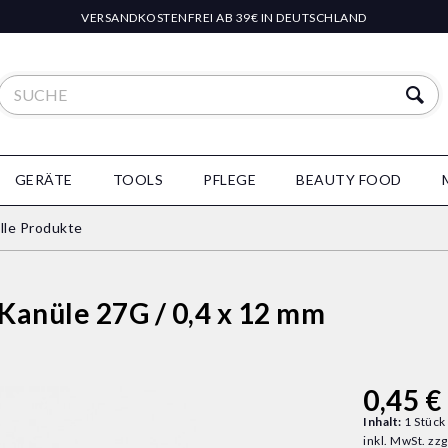
VERSANDKOSTENFREI AB 39€ IN DEUTSCHLAND
GERÄTE
TOOLS
PFLEGE
BEAUTY FOOD
lle Produkte
anüle 27G / 0,4 x 12 mm
0,45 € 
Inhalt:
1 Stück
inkl. MwSt.
zzg