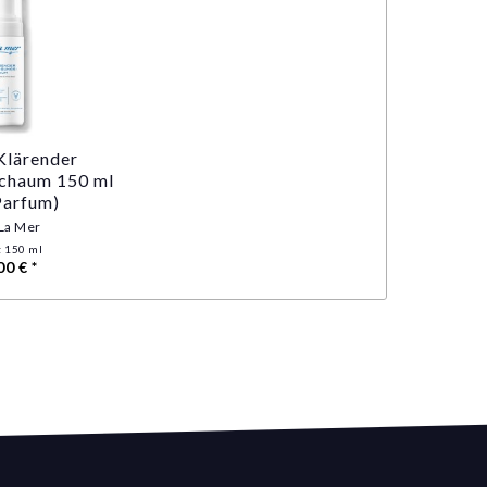
Klärender
schaum 150 ml
Parfum)
La Mer
t
150 ml
00 € *