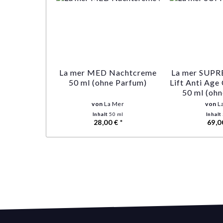
La mer MED Nachtcreme
La mer SUPR
50 ml (ohne Parfum)
Lift Anti Ag
50 ml (oh
von
La Mer
von
L
Inhalt
50 ml
Inhalt
28,00 € *
69,0