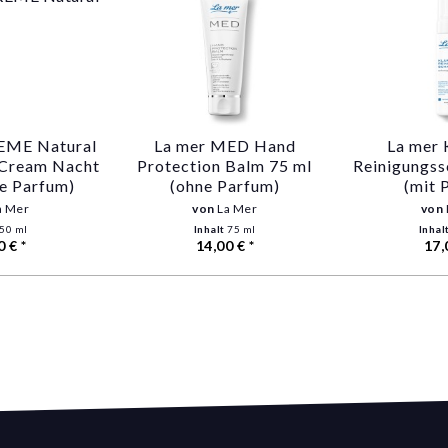
EME Natural
La mer MED Hand
La mer 
e Cream Nacht
Protection Balm 75 ml
Reinigungs
ne Parfum)
(ohne Parfum)
(mit 
a Mer
von
La Mer
von
50 ml
Inhalt
75 ml
Inhal
0 € *
14,00 € *
17,