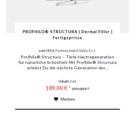
PROFHILO® STRUCTURA | Dermal Filler |
Fertigspritze
von
IBSA Farmaceutici Italia S.r.l.
Profhilo® Structura – Tiefe Hautregeneration
für natürliche Schönheit Mit Profhilo® Structura
erlebst Du die nächste Generation der...
Inhalt
2 ml
189,00 € *
199,00 € *
Merken